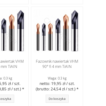
nawiertak VHM
Fazownik nawiertak VHM
 3 mm TiAIN
90° fi 4 mm TiAIN
: 0.3 kg
Waga: 0.3 kg
,95 zł / szt.
netto: 19,95 zł / szt.
,85 zł / szt.) *
(brutto: 24,54 zł / szt.) *
koszyka
Do koszyka