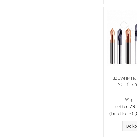
Fazownik n
90° fi 5
Waga:
netto: 29,
(brutto: 36,8
Do k