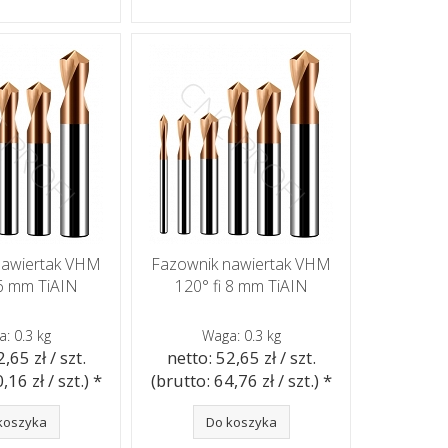
nawiertak VHM
Fazownik nawiertak VHM
 6 mm TiAIN
120° fi 8 mm TiAIN
: 0.3 kg
Waga: 0.3 kg
,65 zł / szt.
netto: 52,65 zł / szt.
,16 zł / szt.) *
(brutto: 64,76 zł / szt.) *
koszyka
Do koszyka