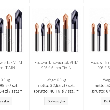
awiertak VHM
Fazownik nawiertak VHM
Fazownik 
 mm TiAIN
90° fi 6 mm TiAIN
90° fi
 0.3 kg
Waga: 0.3 kg
Waga
95 zł / szt.
netto: 32,65 zł / szt.
netto: 52
4 zł / szt.) *
(brutto: 40,16 zł / szt.) *
(brutto: 64
oszyka
Do koszyka
Do 