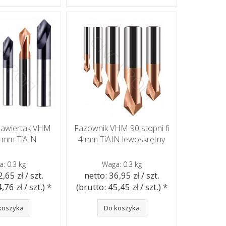
nawiertak VHM
Fazownik VHM 90 stopni fi
 8 mm TiAIN
4 mm TiAIN lewoskrętny
: 0.3 kg
Waga: 0.3 kg
,65 zł / szt.
netto: 36,95 zł / szt.
,76 zł / szt.) *
(brutto: 45,45 zł / szt.) *
koszyka
Do koszyka