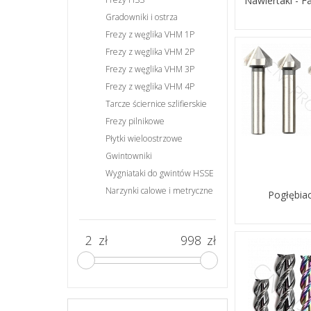
Nawiertaki - F
Gradowniki i ostrza
Frezy z węglika VHM 1P
Frezy z węglika VHM 2P
Frezy z węglika VHM 3P
Frezy z węglika VHM 4P
Tarcze ściernice szlifierskie
Frezy pilnikowe
Płytki wieloostrzowe
Gwintowniki
Wygniataki do gwintów HSSE
Narzynki calowe i metryczne
Pogłębia
zł
zł