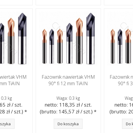
awiertak VHM
Fazownik nawiertak VHM
Fazownik 
0 mm TiAIN
90° fi 12 mm TiAIN
90° fi
 0.3 kg
Waga: 0.3 kg
Waga
65 zł / szt.
netto: 118,35 zł / szt.
netto: 16
8 zł / szt.) *
(brutto: 145,57 zł / szt.) *
(brutto: 20
oszyka
Do koszyka
Do 