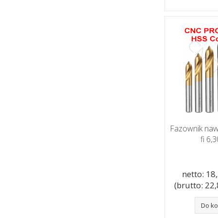
Fazownik naw
fi 6
netto: 18,
(brutto: 22,8
Do k