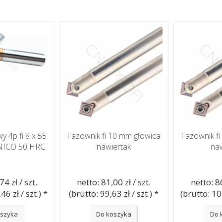
y 4p fi 8 x 55
Fazownik fi 10 mm głowica
Fazownik f
NICO 50 HRC
nawiertak
naw
74 zł / szt.
netto: 81,00 zł / szt.
netto: 86
46 zł / szt.) *
(brutto: 99,63 zł / szt.) *
(brutto: 105
oszyka
Do koszyka
Do 