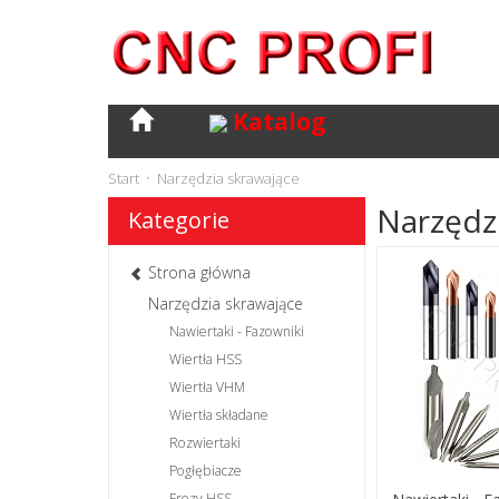
Katalog
Start
Narzędzia skrawające
Narzędz
Kategorie
Strona główna
Narzędzia skrawające
Nawiertaki - Fazowniki
Wiertła HSS
Wiertła VHM
Wiertła składane
Rozwiertaki
Pogłębiacze
Frezy HSS