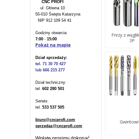
CNC PROFI
ul. Główna 10
55-010 Święta Katarzyna
NIP 912 109 54 41
Godziny otwarcia:
Frezy z węgl
7:00
-
15:00
3P
Pokaż na mapie
Dział sprzedaży:
tel. 71 30 70 427
lub 666 215 277
Dział techniczny:
tel.
602 280 501
Serwis:
tel.
533 537 505
biuro@cncprofi.com
Gwintown
sprzedaz@cncprofi.com
Wpłatę prosimy dokonać