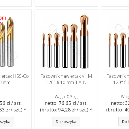
iertak HSS-Co
Fazownik nawiertak VHM
Fazownik 
,30 mm
120° fi 10 mm TiAIN
120° fi
Waga: 0.3 kg
Waga
56 zł / szt.
netto: 76,65 zł / szt.
netto: 32
3 zł / szt.) *
(brutto: 94,28 zł / szt.) *
(brutto: 40
oszyka
Do koszyka
Do 