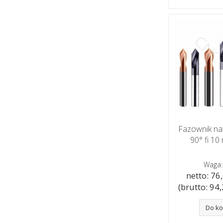
Fazownik n
90° fi 1
Waga:
netto: 76,
(brutto: 94,2
Do k