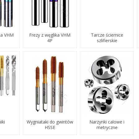
ika VHM
Frezy z węglika VHM
Tarcze ściernice
4P
szlifierskie
iki
Wygniataki do gwintów
Narzynki calowe i
HSSE
metryczne