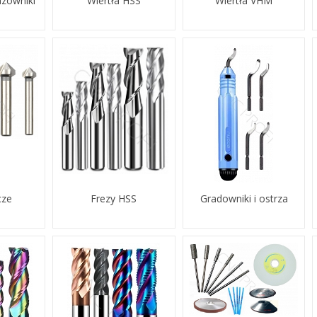
azowniki
Wiertła HSS
Wiertła VHM
cze
Frezy HSS
Gradowniki i ostrza