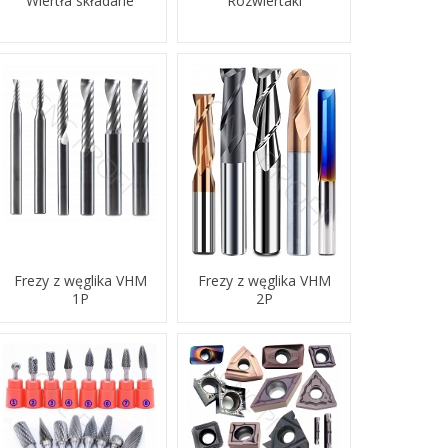
Wiertła składane
Rozwiertaki
Frezy z węglika VHM
Frezy z węglika VHM
1P
2P