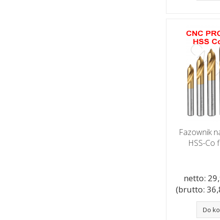
Fazownik n
HSS-Co f
netto: 29,
(brutto: 36,8
Do k