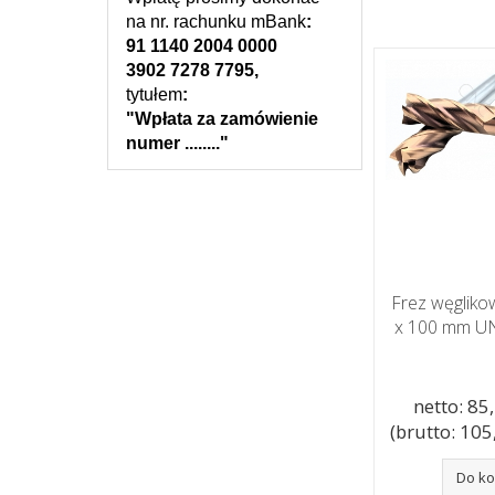
na nr. rachunku mBank
:
91 1140 2004 0000
3902 7278 7795,
tytułem
:
"Wpłata za zamówienie
numer ........"
Frez węglikow
x 100 mm U
netto: 85,
(brutto: 105,
Do k