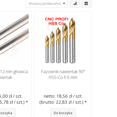
i 12 mm głowica
Fazownik nawiertak 90°
iertak
HSS-Co fi 6 mm
,00 zł / szt.
netto: 18,56 zł / szt.
,78 zł / szt.) *
(brutto: 22,83 zł / szt.) *
koszyka
Do koszyka