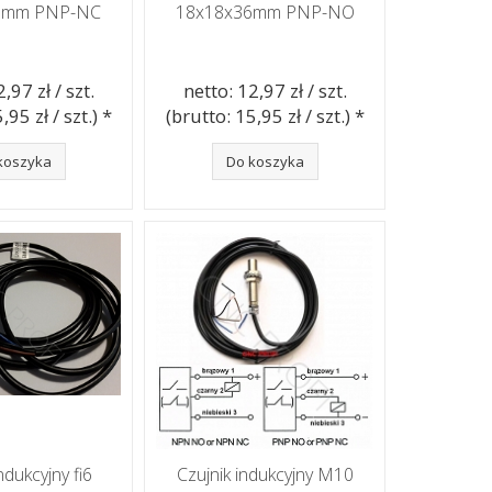
6mm PNP-NC
18x18x36mm PNP-NO
,97 zł / szt.
netto: 12,97 zł / szt.
,95 zł / szt.) *
(brutto: 15,95 zł / szt.) *
koszyka
Do koszyka
ndukcyjny fi6
Czujnik indukcyjny M10