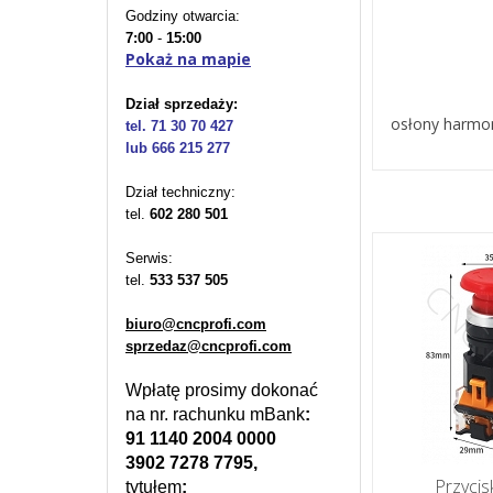
Godziny otwarcia:
7:00
-
15:00
Pokaż na mapie
Dział sprzedaży:
osłony harmo
tel. 71 30 70 427
lub 666 215 277
Dział techniczny:
tel.
602 280 501
Serwis:
tel.
533 537 505
biuro@cncprofi.com
sprzedaz@cncprofi.com
Wpłatę prosimy dokonać
na nr. rachunku mBank
:
91 1140 2004 0000
3902 7278 7795,
Przycis
tytułem
: