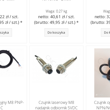
Waga: 0.27 kg
Waga
22 zł / szt.
netto: 40,61 zł / szt.
netto: 32
5 zł / szt.) *
(brutto: 49,95 zł / szt.) *
(brutto: 39
oszyka
Do koszyka
Do 
kcyjny M8 PNP-
Czujnik laserowy M8
Czujnik 
NC
nadajnik odbiornik 5VDC
NPN/NO