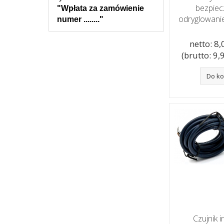
bezpie
"Wpłata za zamówienie
odryglowani
numer ........"
netto: 8,0
(brutto: 9,9
Do k
Czujnik 