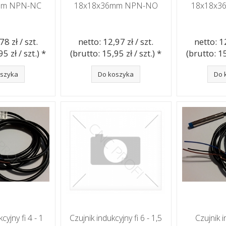
mm NPN-NC
18x18x36mm NPN-NO
18x18x3
78 zł / szt.
netto: 12,97 zł / szt.
netto: 12
5 zł / szt.) *
(brutto: 15,95 zł / szt.) *
(brutto: 15
oszyka
Do koszyka
Do 
cyjny fi 4 - 1
Czujnik indukcyjny fi 6 - 1,5
Czujnik i