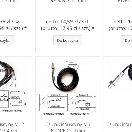
 3-4 mm
NPN/NO 3-2 mm
PNP/N
35 zł / szt.
netto: 14,59 zł / szt.
netto: 14
5 zł / szt.) *
(brutto: 17,95 zł / szt.) *
(brutto: 17
oszyka
Do koszyka
Do 
dukcyjny M12
Czujnik indukcyjny M6
Czujnik ind
O 3-4mm
NPN/NC - 2 mm