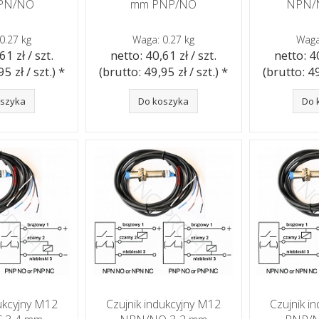
PN/NO
mm PNP/NO
NPN/
0.27 kg
Waga: 0.27 kg
Waga
61 zł / szt.
netto: 40,61 zł / szt.
netto: 40
5 zł / szt.) *
(brutto: 49,95 zł / szt.) *
(brutto: 49
oszyka
Do koszyka
Do 
dukcyjny M12
Czujnik indukcyjny M12
Czujnik i