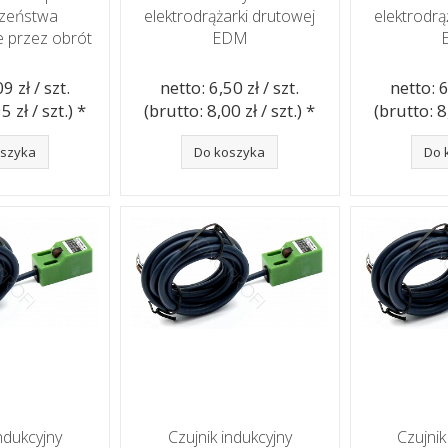
czeństwa
elektrodrążarki drutowej
elektrodrą
e przez obrót
EDM
9 zł / szt.
netto: 6,50 zł / szt.
netto: 6
5 zł / szt.) *
(brutto: 8,00 zł / szt.) *
(brutto: 8,
oszyka
Do koszyka
Do 
indukcyjny
Czujnik indukcyjny
Czujnik