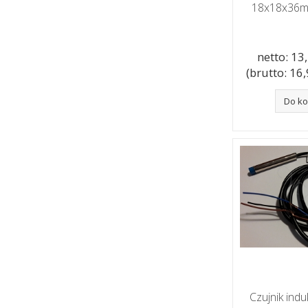
18x18x36
netto: 13,
(brutto: 16,9
Do k
Czujnik induk