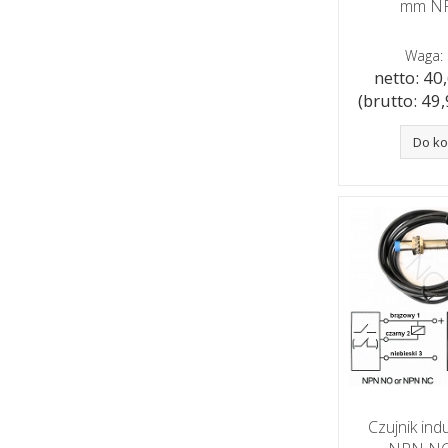
mm N
Waga: 
netto: 40,
(brutto: 49,9
Do k
Czujnik in