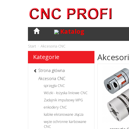
Katalog
Start
Akcesoria CNC
Akcesor
Kategorie
Strona główna
Akcesoria CNC
sprzęgła CNC
Wózki - łożyska liniowe CNC
Zadajnik impulsowy MPG
enkodery CNC
kabke ekranowane złącza
węże ochronne karbowane
CNC