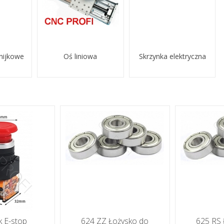
nijkowe
Oś liniowa
Skrzynka elektryczna
k E-stop
624 ZZ Łożysko do
625 RS 