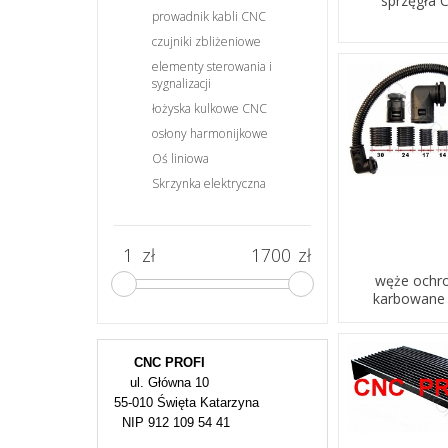
sprzęgła 
prowadnik kabli CNC
czujniki zbliżeniowe
elementy sterowania i
sygnalizacji
łożyska kulkowe CNC
osłony harmonijkowe
Oś liniowa
Skrzynka elektryczna
zł
zł
węże ochr
karbowane
CNC PROFI
ul. Główna 10
55-010 Święta Katarzyna
NIP 912 109 54 41