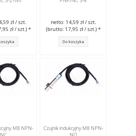
C 3-2 mm
PNP/NC 3-4
,59 zł / szt.
netto: 14,59 zł / szt.
,95 zł / szt.) *
(brutto: 17,95 zł / szt.) *
koszyka
Do koszyka
ukcyjny M8 NPN-
Czujnik indukcyjny M8 NPN-
NC
NO