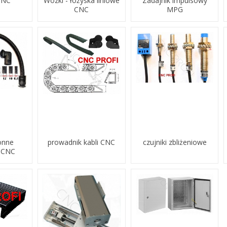
CNC
Wózki - łożyska liniowe
Zadajnik impulsowy
CNC
MPG
onne
prowadnik kabli CNC
czujniki zbliżeniowe
 CNC