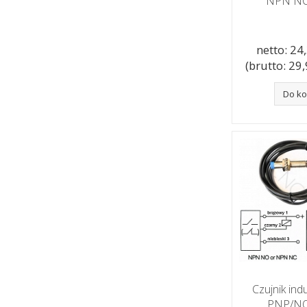
NPN NC
netto: 24,
(brutto: 29,9
Do k
Czujnik in
PNP/N