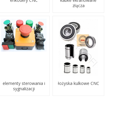
enkodery CNC
kabke ekranowane
złącza
elementy sterowania i
łożyska kulkowe CNC
sygnalizacji