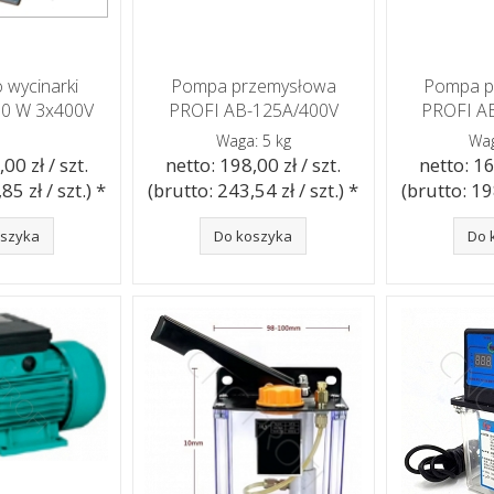
 wycinarki
Pompa przemysłowa
Pompa p
70 W 3x400V
PROFI AB-125A/400V
PROFI A
Waga: 5 kg
Wag
00 zł / szt.
netto: 198,00 zł / szt.
netto: 16
85 zł / szt.) *
(brutto: 243,54 zł / szt.) *
(brutto: 198
oszyka
Do koszyka
Do 