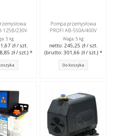
rzemysłowa
Pompa przemysłowa
B-125B/230V
PROFI AB-550A/400V
a: 5 kg
Waga: 5 kg
1,67 zł / szt.
netto: 245,25 zł / szt.
,85 zł / szt.) *
(brutto: 301,66 zł / szt.) *
koszyka
Do koszyka