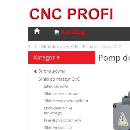
Katalog
Start
Silniki do maszyn CNC
Pomp do maszyn CNC
Pomp d
Kategorie
Strona główna
Silniki do maszyn CNC
Silniki krokowe
Silniki serwo krokowe
Silnik serwo z sterownikiem
Mocowania silnika
Krokowego
Przekładnie do silników
Silnik wrzeciona z