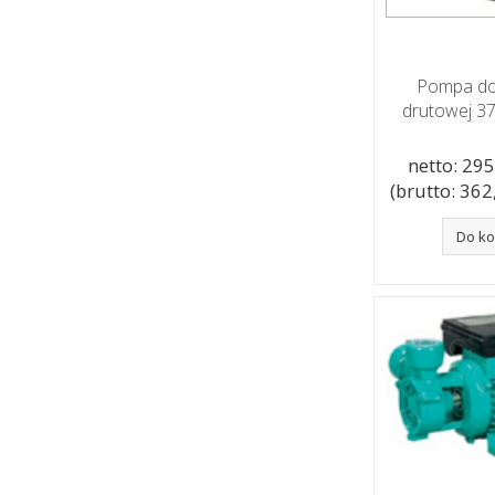
Pompa do
drutowej 3
netto: 295,
(brutto: 362,
Do k