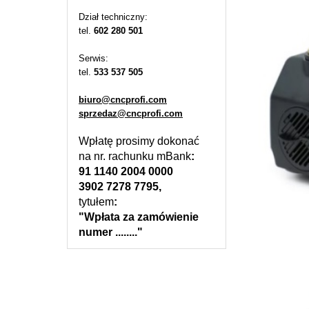
Dział techniczny:
tel.
602 280 501
Serwis:
tel.
533 537 505
biuro@cncprofi.com
sprzedaz@cncprofi.com
Wpłatę prosimy dokonać
na nr. rachunku mBank
:
91 1140 2004 0000
3902 7278 7795,
tytułem
:
"Wpłata za zamówienie
numer ........"