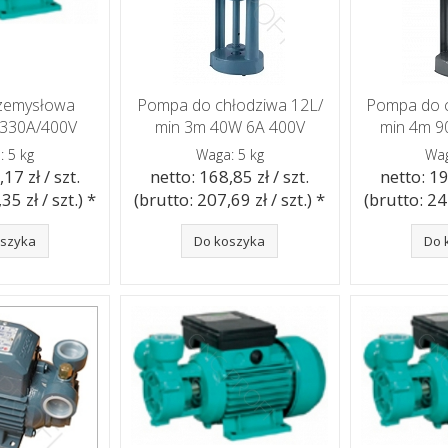
zemysłowa
Pompa do chłodziwa 12L/
Pompa do c
-330A/400V
min 3m 40W 6A 400V
min 4m 9
: 5 kg
Waga: 5 kg
Wag
17 zł / szt.
netto: 168,85 zł / szt.
netto: 19
35 zł / szt.) *
(brutto: 207,69 zł / szt.) *
(brutto: 244
oszyka
Do koszyka
Do 